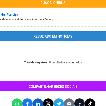
BUSCA: ONIBUS
Hrs Ferreira
e -Mecânica -Elétrica -Guincho -Reboq
RESULTADO EM NOTÍCIAS
ing
: mysql_fetch_array() expects parameter 1 to be resource, array giv
ome/guiapirassununga/www/conteudo_resultado_busca.php
on line
Total de registros:
8 resultados encontrados
COMPARTILHAR REDES SOCIAIS