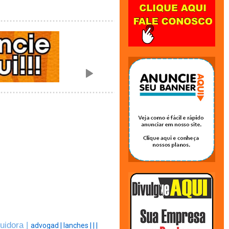
buidora |
advogad |
lanches |
|
|