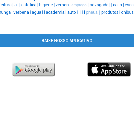
eitura |
a |
|
estetica |
higiene |
verben |
advogado |
|
casa |
esco
emprego |
nunga |
verbena |
agua |
|
academia |
auto |
|
|
|
|
pneus |
produtos |
onibus
BAIXE NOSSO APLICATIVO