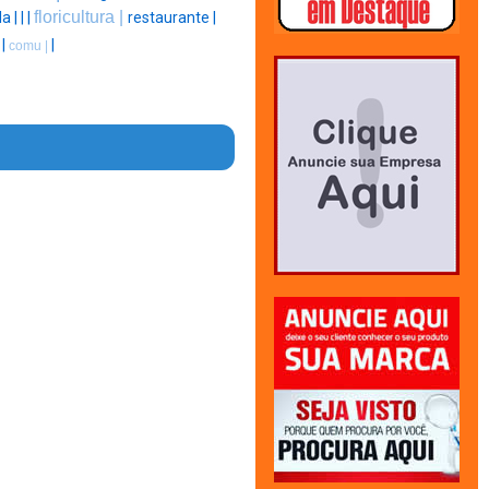
floricultura |
la |
|
|
restaurante |
 |
|
comu |