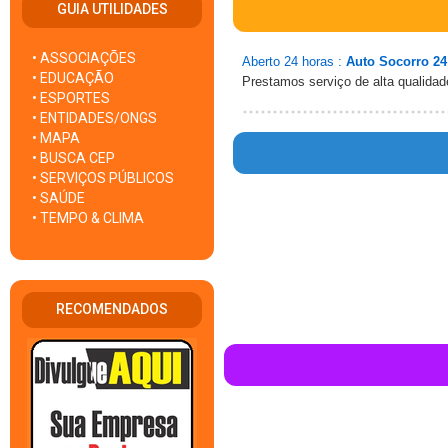
GUIA UTILIDADES
• ASSOCIAÇÕES
Aberto 24 horas :
Auto Socorro 24 
• EDUCAÇÃO
Prestamos serviço de alta qualidad
• ESPORTES
• ENTIDADES/ONGS
• MAPA
• BUSCA CEP
• SERVIÇOS PÚBLICOS
• SAÚDE
• TEMPO & CLIMA
Warn
/h
RECOMENDADOS