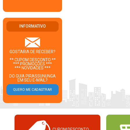
INFORMATIVO
GOSTARIA DE RECEBER?
** CUPOM DESCONTO **
*** PROMOÇÕES ***
*** NOVIDADES ***
DO GUIA PIRASSUNUNGA
EM SEU E-MAIL?
CUPOM DESCONTO