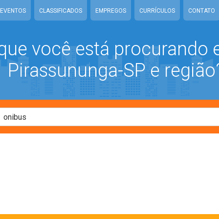
EVENTOS
CLASSIFICADOS
EMPREGOS
CURRÍCULOS
CONTATO
que você está procurando
Pirassununga-SP e região