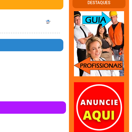
DESTAQUES
en in
344