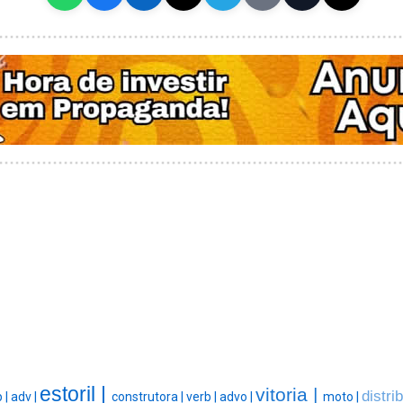
estoril |
vitoria |
distri
p |
adv |
construtora |
verb |
advo |
moto |