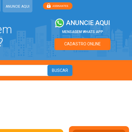
ANUNCIE AQUI
ANUNCIE AQUI
 em
MENSAGEM WHATS APP
?
CADASTRO ONLINE